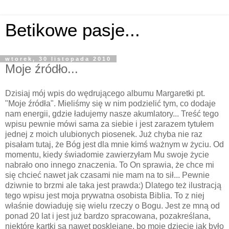
Betikowe pasje...
wtorek, 30 listopada 2010
Moje źródło...
Dzisiaj mój wpis do wędrującego albumu Margaretki pt.
"Moje źródła". Mieliśmy się w nim podzielić tym, co dodaje
nam energii, gdzie ładujemy nasze akumlatory... Treść tego
wpisu pewnie mówi sama za siebie i jest zarazem tytułem
jednej z moich ulubionych piosenek. Już chyba nie raz
pisałam tutaj, że Bóg jest dla mnie kimś ważnym w życiu. Od
momentu, kiedy świadomie zawierzyłam Mu swoje życie
nabrało ono innego znaczenia. To On sprawia, że chce mi
się chcieć nawet jak czasami nie mam na to sił... Pewnie
dziwnie to brzmi ale taka jest prawda:) Dlatego też ilustracją
tego wpisu jest moja prywatna osobista Biblia. To z niej
właśnie dowiaduję się wielu rzeczy o Bogu. Jest ze mną od
ponad 20 lat i jest już bardzo spracowana, pozakreślana,
niektóre kartki są nawet posklejane, bo moje dziecię jak było